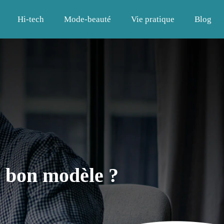
Hi-tech
Mode-beauté
Vie pratique
Blog
e bon modèle ?