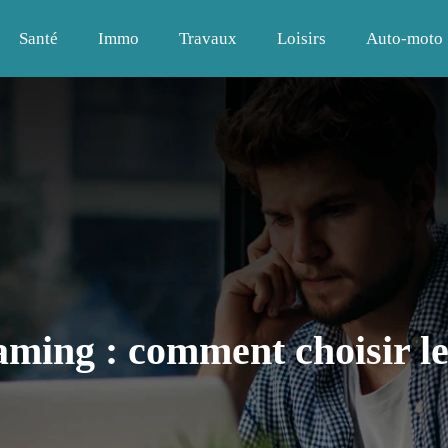
Santé
Immo
Travaux
Loisirs
Auto-moto
ming : comment choisir l