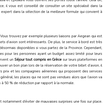
asia et Épidaure vous ouvrent ses portes toute l’année. Cela dit,
, il vous est conseillé de consulter un site spécialisé dans la
pert dans la sélection de la meilleure formule qui convient à
 Vous trouvez par exemple plusieurs liaisons par Aegean qui est
ts d’avion sont intéressants. De plus, le service à bord est très
 désormais disponibles si vous partez de la Province. Cependant,
ues pour les personnes ayant un budget assez limité pour leurs
ervent un
Séjour tout compris en Grèce
sur leurs plateformes en
uver un bon plan lors de la réservation de votre billet d’avion, il
rs prix et les compagnies aériennes qui proposent des services
 général, les places qui ne sont pas vendues alors que l’avion va
 à 50 % de réduction par rapport à la normale.
t notamment d’éviter de mauvaises surprises une fois sur place.