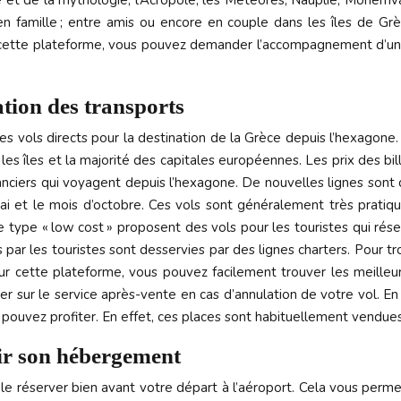
re et de la mythologie, l’Acropole, les Météores, Nauplie, Monemv
n famille ; entre amis ou encore en couple dans les îles de Grèce
ette plateforme, vous pouvez demander l’accompagnement d’un ex
ation des transports
 vols directs pour la destination de la Grèce depuis l’hexagone.
s îles et la majorité des capitales européennes. Les prix des bille
acanciers qui voyagent depuis l’hexagone. De nouvelles lignes sont
mai et le mois d’octobre. Ces vols sont généralement très pratiq
 type « low cost » proposent des vols pour les touristes qui rés
s par les touristes sont desservies par des lignes charters. Pour tro
Sur cette plateforme, vous pouvez facilement trouver les meilleu
r sur le service après-vente en cas d’annulation de votre vol. En
pouvez profiter. En effet, ces places sont habituellement vendues
sir son hébergement
e réserver bien avant votre départ à l’aéroport. Cela vous perme