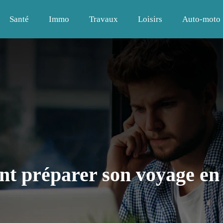
Santé
Immo
Travaux
Loisirs
Auto-moto
 préparer son voyage en