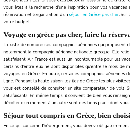
des grandes villes. Si vous êtes plutôt un passionné de l’histoi
vous êtes à la recherche d’une inspiration pour vos vacances e
réservation et l’organisation d’un
séjour en Grèce pas cher
.
Sur c
votre budget.
Voyage en grèce pas cher, faire la réserv
Il existe de nombreuses compagnies aériennes qui proposent des
notamment la compagnie aérienne nationale grecque. Elle relie le
satisfaisant. Air France est aussi un incontournable pour les v
certains d’entre eux ne sont disponibles qu’entre le mois de 
voyages en Grèce. En outre, certaines compagnies aériennes de
ligne. Pendant la haute saison, les îles de Grèce les plus visitée
vous est conseillé de consulter un site comparateur de vols. 
satisfaisants. En même temps, il convient de bien vous renseigne
décoller d’un moment à un autre sont des bons plans dont vous 
Séjour tout compris en Grèce, bien choi
En ce qui concerne l’hébergement, vous devez obligatoirement l