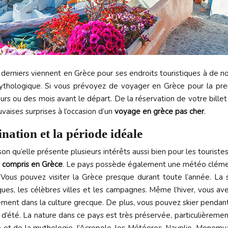
s derniers viennent en Grèce pour ses endroits touristiques à de n
mythologique. Si vous prévoyez de voyager en Grèce pour la pre
s ou des mois avant le départ. De la réservation de votre billet au
vaises surprises à l’occasion d’un
voyage en grèce pas cher
.
ination et la période idéale
on qu’elle présente plusieurs intérêts aussi bien pour les touriste
t compris en Grèce
. Le pays possède également une météo clémente
Vous pouvez visiter la Grèce presque durant toute l’année. La sa
ques, les célèbres villes et les campagnes. Même l’hiver, vous av
ment dans la culture grecque. De plus, vous pouvez skier pendant l
’été. La nature dans ce pays est très préservée, particulièrement