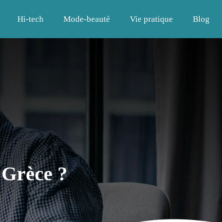
Hi-tech
Mode-beauté
Vie pratique
Blog
 Grèce ?