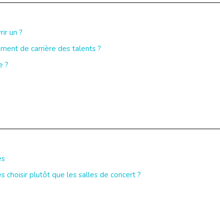
ir un ?
nt de carrière des talents ?
e ?
es
s choisir plutôt que les salles de concert ?