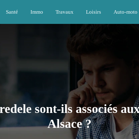
Santé
Immo
Travaux
Loisirs
Auto-moto
redele sont-ils associés aux
Alsace ?