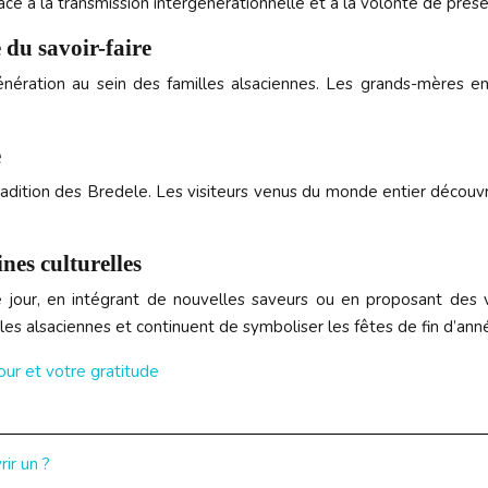
e à la transmission intergénérationnelle et à la volonté de préserv
 du savoir-faire
ération au sein des familles alsaciennes. Les grands-mères ens
e
adition des Bredele. Les visiteurs venus du monde entier découvren
nes culturelles
our, en intégrant de nouvelles saveurs ou en proposant des v
les alsaciennes et continuent de symboliser les fêtes de fin d’ann
our et votre gratitude
ir un ?