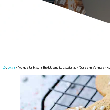
/
Loisirs
/ Pourquoi les biscuits Bredele sont-ils associés aux fêtes de fin d’année en Al