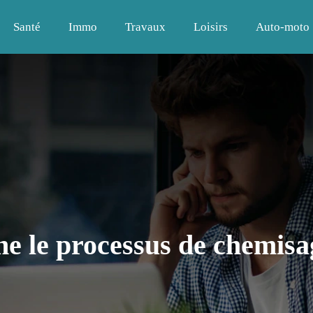
Santé
Immo
Travaux
Loisirs
Auto-moto
 le processus de chemisag