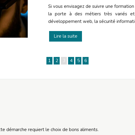
Si vous envisagez de suivre une formation
la porte à des métiers très variés et
développement web, la sécurité informat
Lire la suite
1
2
3
4
5
6
tte démarche requiert le choix de bons aliments.