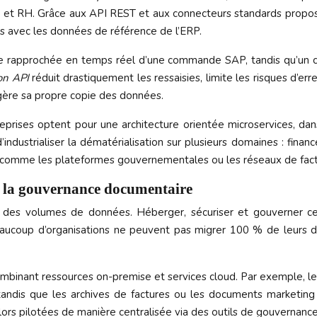
ciers et RH. Grâce aux API REST et aux connecteurs standards prop
avec les données de référence de l’ERP.
re rapprochée en temps réel d’une commande SAP, tandis qu’un 
ion API
réduit drastiquement les ressaisies, limite les risques d’err
n gère sa propre copie des données.
rises optent pour une architecture orientée microservices, dans 
ustrialiser la dématérialisation sur plusieurs domaines : finance
s comme les plateformes gouvernementales ou les réseaux de fac
r la gouvernance documentaire
n des volumes de données. Héberger, sécuriser et gouverner ce
eaucoup d’organisations ne peuvent pas migrer 100 % de leurs 
ombinant ressources on-premise et services cloud. Par exemple, l
 tandis que les archives de factures ou les documents marketi
lors pilotées de manière centralisée via des outils de gouvernanc