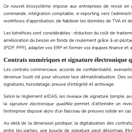
Ce nouvel écosystème impose aux entreprises de revoir en pr
commande, intégration comptable, e-reporting vers l’administrat
workflows d’approbation, de fiabiliser les données de TVA et d
Les bénéfices sont considérables : réduction du coût de traitemen
amélioration du besoin en fonds de roulement grâce à un pilotage
(PDP, PPF), adapter vos ERP et former vos équipes finance et 
Contrats numériques et signature électronique 
Les contrats commerciaux, accords de confidentialité, avenant
devenue l’outil clé pour sécuriser leur dématérialisation. Des
signatures, horodatage, preuve d’intégrité et archivage.
Selon le règlement eIDAS, les niveaux de signature (simple, avanc
la
signature électronique qualifiée
permet d’atteindre un niveau 
l’entreprise dispose alors d’un faisceau de preuves solide en cas 
Au-delà de la dimension juridique, la digitalisation des contrats 
entre les parties, une boucle de signature peut désormais êt