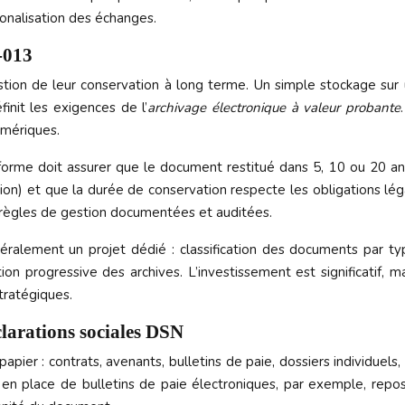
tionalisation des échanges.
-013
n de leur conservation à long terme. Un simple stockage sur un
init les exigences de l’
archivage électronique à valeur probante
umériques.
rme doit assurer que le document restitué dans 5, 10 ou 20 ans 
uction) et que la durée de conservation respecte les obligations l
s règles de gestion documentées et auditées.
ement un projet dédié : classification des documents par typo
ation progressive des archives. L’investissement est significatif, 
tratégiques.
éclarations sociales DSN
ier : contrats, avenants, bulletins de paie, dossiers individuels,
 en place de bulletins de paie électroniques, par exemple, repo