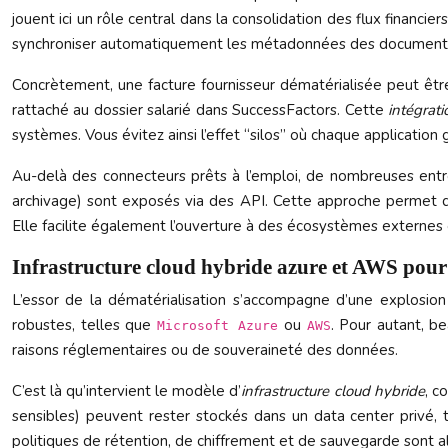
jouent ici un rôle central dans la consolidation des flux finan
synchroniser automatiquement les métadonnées des documents 
Concrètement, une facture fournisseur dématérialisée peut êt
rattaché au dossier salarié dans SuccessFactors. Cette
intégrat
systèmes. Vous évitez ainsi l’effet “silos” où chaque applicatio
Au-delà des connecteurs prêts à l’emploi, de nombreuses entrep
archivage) sont exposés via des API. Cette approche permet d’ind
Elle facilite également l’ouverture à des écosystèmes externe
Infrastructure cloud hybride azure et AWS pou
L’essor de la dématérialisation s’accompagne d’une explosio
robustes, telles que
ou
. Pour autant, b
Microsoft Azure
AWS
raisons réglementaires ou de souveraineté des données.
C’est là qu’intervient le modèle d’
infrastructure cloud hybride
, c
sensibles) peuvent rester stockés dans un data center privé,
politiques de rétention, de chiffrement et de sauvegarde sont a