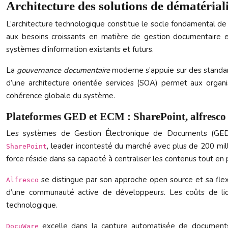
Architecture des solutions de dématérial
L’architecture technologique constitue le socle fondamental de 
aux besoins croissants en matière de gestion documentaire et
systèmes d’information existants et futurs.
La
gouvernance documentaire
moderne s’appuie sur des standard
d’une architecture orientée services (SOA) permet aux org
cohérence globale du système.
Plateformes GED et ECM : SharePoint, alfresc
Les systèmes de Gestion Électronique de Documents (GED) 
, leader incontesté du marché avec plus de 200 milli
SharePoint
force réside dans sa capacité à centraliser les contenus tout e
se distingue par son approche open source et sa flexi
Alfresco
d’une communauté active de développeurs. Les coûts de licen
technologique.
excelle dans la capture automatisée de documents e
DocuWare