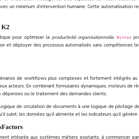
ec un minimum d’intervention humaine. Cette automatisation rep
t K2
itique pour optimiser la
productivité organisationnelle
.
pro
Nintex
ir et déployer des processus automatisés sans compétences tech
énarios de workflows plus complexes et fortement intégrés au S
reux acteurs. En combinant formulaires dynamiques, moteurs de rè
s dépenses ou le traitement des demandes clients.
e logique de circulation de documents à une logique de pilotage 
qu’il subit, les données qu’il alimente et les indicateurs qu’il gén
sFactors
itement intégrée aux systèmes métiers existants, à commencer p