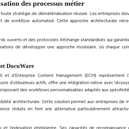
isation des processus métier
toute stratégie de dématérialisation réussie. Les entreprises doi
 de workflow automatisé. Cette approche architecturale nécessi
s ouverts et des protocoles d’échange standardisés qui garantissen
anisations de développer une approche modulaire, où chaque c
o et DocuWare
et d’Enterprise Content Management (ECM) représentent l’é
ons d’utilisateurs actifs, offre une intégration native avec l’éco
n proposant des workflows personnalisables adaptés aux spécificité
bilité architecturale. Cette solution permet aux entreprises de m
ce réduits en font une alternative particulièrement attractiv
t l’indexation intelligente. Ses capacités de reconnaissance 