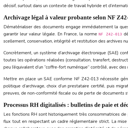
décisif, surtout dans un contexte de travail hybride et d’interna
Archivage légal à valeur probante selon NF Z42
Dématérialiser des documents engage immédiatement la questio
garantir leur valeur légale. En France, la norme
déf
NF Z42-013
scellement, conservation, intégrité et restitution des archives n
Concrètement, un système d’archivage électronique (SAE) confo
toutes les opérations réalisées (consultation, transfert, destr
peu l’équivalent d’un “coffre-fort numérique” contrôlé, avec de
Mettre en place un SAE conforme NF Z42-013 nécessite général
politique d’archivage, choix d’un prestataire certifié, puis migr
preuves, de non-conformité fiscale ou de perte de documents s
Processus RH digitalisés : bulletins de paie et d
Les fonctions RH sont historiquement très consommatrices de pap
flux tout en respectant un cadre réglementaire strict. La mise