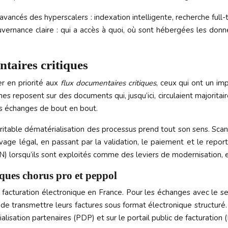
vancés des hyperscalers : indexation intelligente, recherche full-t
uvernance claire : qui a accès à quoi, où sont hébergées les do
taires critiques
er en priorité aux
flux documentaires critiques
, ceux qui ont un imp
aines reposent sur des documents qui, jusqu’ici, circulaient major
ces échanges de bout en bout.
itable dématérialisation des processus prend tout son sens. Scanne
hivage légal, en passant par la validation, le paiement et le rep
SN) lorsqu’ils sont exploités comme des leviers de modernisation,
iques chorus pro et peppol
facturation électronique en France. Pour les échanges avec le se
és de transmettre leurs factures sous format électronique structur
alisation partenaires (PDP) et sur le portail public de facturatio