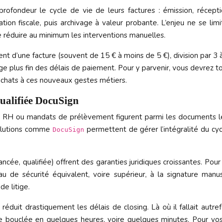
ofondeur le cycle de vie de leurs factures : émission, récep
ion fiscale, puis archivage à valeur probante. L’enjeu ne se limi
e réduire au minimum les interventions manuelles.
t d’une facture (souvent de 15 € à moins de 5 €), division par 3 à 
 plus fin des délais de paiement. Pour y parvenir, vous devrez tout
achats à ces nouveaux gestes métiers.
qualifiée DocuSign
s RH ou mandats de prélèvement figurent parmi les documents les
 solutions comme
permettent de gérer l’intégralité du cyc
DocuSign
ée, qualifiée) offrent des garanties juridiques croissantes. Pour 
de sécurité équivalent, voire supérieur, à la signature manuscrit
de litige.
réduit drastiquement les délais de closing. Là où il fallait autref
re bouclée en quelques heures, voire quelques minutes. Pour vo