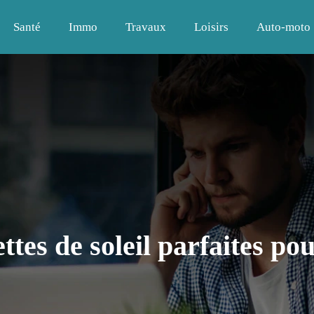
Santé
Immo
Travaux
Loisirs
Auto-moto
tes de soleil parfaites po