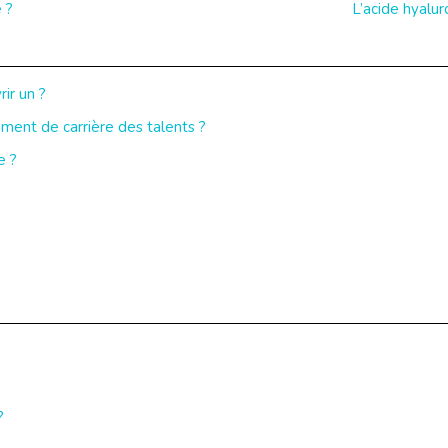
 ?
L’acide hyalur
ir un ?
nt de carrière des talents ?
e ?
?