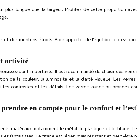
r plus longue que la largeur. Profitez de cette proportion avec
age.
t des mentons étroits. Pour apporter de l’équilibre, optez pour d
t activité
choisissez sont importants. Il est recommandé de choisir des ver
on de la couleur, la luminosité et la clarté visuelle. Les verres
t les contrastes et les détails. Les verres jaunes ou oranges c
prendre en compte pour le confort et l’es
rents matériaux, notamment le métal, le plastique et le titane. Le
s et fantaisistes. Le titane est léger, mais résistant et peut-être 