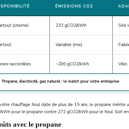
ISPONIBILITÉ
ÉMISSIONS CO2
ADA
rtout (citerne)
233 gCO2/kWh
Site 
artout
Variable (mix)
Faibl
ones raccordées
~200 gCO2/kWh
Ville
Propane, électricité, gaz naturel : le match pour votre entreprise
 votre chauffage fioul date de plus de 15 ans, le propane mérite 
kWh pour le propane contre 272 gCO2/kWh pour le fioul. Soit en
coûts avec le propane