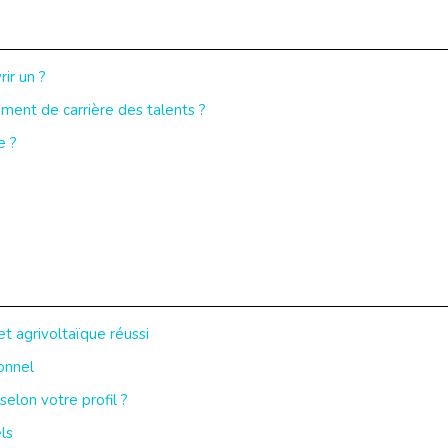
ir un ?
nt de carrière des talents ?
e ?
et agrivoltaïque réussi
onnel
selon votre profil ?
ls