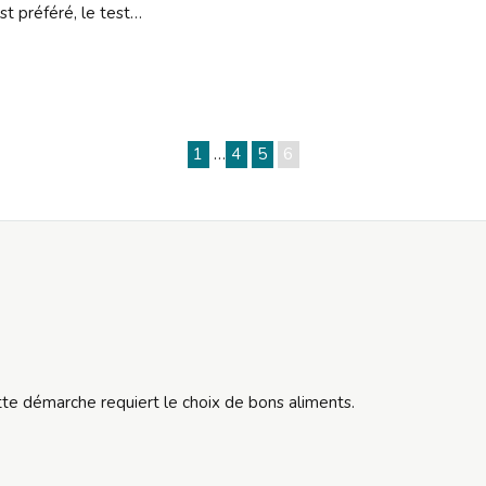
est préféré, le test…
1
…
4
5
6
tte démarche requiert le choix de bons aliments.