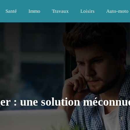
Santé
Immo
Travaux
Loisirs
Auto-moto
er : une solution méconnu