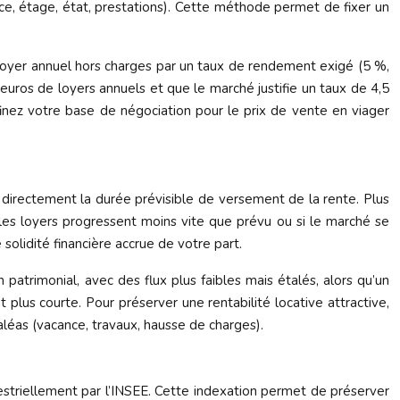
ce, étage, état, prestations). Cette méthode permet de fixer un
le loyer annuel hors charges par un taux de rendement exigé (5 %,
uros de loyers annuels et que le marché justifie un taux de 4,5
finez votre base de négociation pour le prix de vente en viager
e directement la durée prévisible de versement de la rente. Plus
i les loyers progressent moins vite que prévu ou si le marché se
solidité financière accrue de votre part.
atrimonial, avec des flux plus faibles mais étalés, alors qu’un
lus courte. Pour préserver une rentabilité locative attractive,
aléas (vacance, travaux, hausse de charges).
imestriellement par l’INSEE. Cette indexation permet de préserver