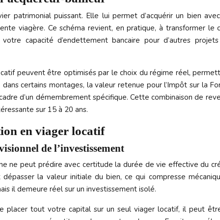
evier patrimonial puissant. Elle lui permet d’acquérir un bien ave
ente viagère. Ce schéma revient, en pratique, à transformer le cr
si votre capacité d’endettement bancaire pour d’autres projets
 locatif peuvent être optimisés par le choix du régime réel, perme
, dans certains montages, la valeur retenue pour l’Impôt sur la For
 cadre d’un démembrement spécifique. Cette combinaison de revenus
ntéressante sur 15 à 20 ans.
ion en viager locatif
visionnel de l’investissement
e ne peut prédire avec certitude la durée de vie effective du cré
épasser la valeur initiale du bien, ce qui compresse mécanique
ais il demeure réel sur un investissement isolé.
 placer tout votre capital sur un seul viager locatif, il peut ê