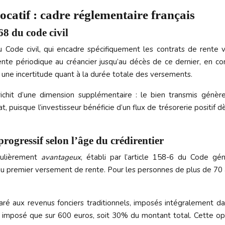
ocatif : cadre réglementaire français
68 du code civil
u Code civil, qui encadre spécifiquement les contrats de rente v
te périodique au créancier jusqu’au décès de ce dernier, en con
 une incertitude quant à la durée totale des versements.
nrichit d’une dimension supplémentaire : le bien transmis génè
puisque l’investisseur bénéficie d’un flux de trésorerie positif d
rogressif selon l’âge du crédirentier
iculièrement
avantageux
, établi par l’article 158-6 du Code gé
u premier versement de rente. Pour les personnes de plus de 70 
 aux revenus fonciers traditionnels, imposés intégralement dan
mposé que sur 600 euros, soit 30% du montant total. Cette optim