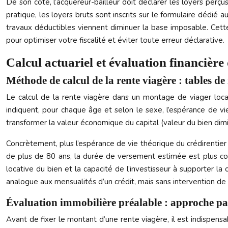
De son côté, l’acquéreur-bailleur doit déclarer les loyers perçu
pratique, les loyers bruts sont inscrits sur le formulaire dédi
travaux déductibles viennent diminuer la base imposable. Cett
pour optimiser votre fiscalité et éviter toute erreur déclarative.
Calcul actuariel et évaluation financière 
Méthode de calcul de la rente viagère : tables de
Le calcul de la rente viagère dans un montage de viager locat
indiquent, pour chaque âge et selon le sexe, l’espérance de vie
transformer la valeur économique du capital (valeur du bien di
Concrètement, plus l’espérance de vie théorique du crédirentier es
de plus de 80 ans, la durée de versement estimée est plus court
locative du bien et la capacité de l’investisseur à supporter l
analogue aux mensualités d’un crédit, mais sans intervention de
Évaluation immobilière préalable : approche pa
Avant de fixer le montant d’une rente viagère, il est indispensa