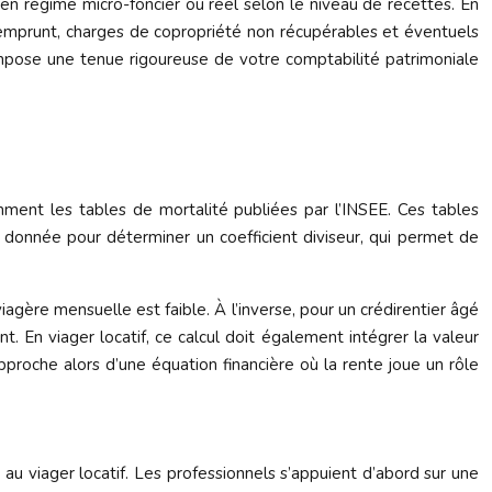
, en régime micro-foncier ou réel selon le niveau de recettes. En
 d’emprunt, charges de copropriété non récupérables et éventuels
impose une tenue rigoureuse de votre comptabilité patrimoniale
mment les tables de mortalité publiées par l’INSEE. Ces tables
te donnée pour déterminer un coefficient diviseur, qui permet de
viagère mensuelle est faible. À l’inverse, pour un crédirentier âgé
. En viager locatif, ce calcul doit également intégrer la valeur
pproche alors d’une équation financière où la rente joue un rôle
 au viager locatif. Les professionnels s’appuient d’abord sur une