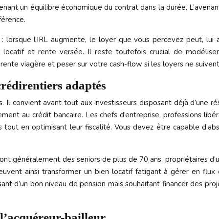
aintenant un équilibre économique du contrat dans la durée. L’avena
férence.
r : lorsque l’IRL augmente, le loyer que vous percevez peut, lui a
 locatif et rente versée. Il reste toutefois crucial de modéliser
la rente viagère et peser sur votre cash-flow si les loyers ne suiv
crédirentiers adaptés
s. Il convient avant tout aux investisseurs disposant déjà d’une rés
ement au crédit bancaire. Les chefs d’entreprise, professions libé
mps tout en optimisant leur fiscalité. Vous devez être capable d
f sont généralement des seniors de plus de 70 ans, propriétaires d’
euvent ainsi transformer un bien locatif fatigant à gérer en flux
osant d’un bon niveau de pension mais souhaitant financer des pro
l’acquéreur-bailleur