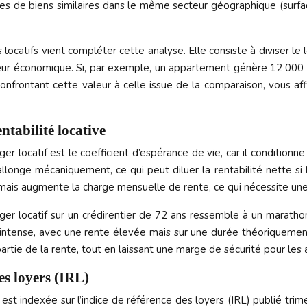
es de biens similaires dans le même secteur géographique (surfa
s locatifs vient compléter cette analyse. Elle consiste à diviser 
aleur économique. Si, par exemple, un appartement génère 12 000 e
confrontant cette valeur à celle issue de la comparaison, vous af
ntabilité locative
r locatif est le coefficient d’espérance de vie, car il conditionn
’allonge mécaniquement, ce qui peut diluer la rentabilité nette s
n, mais augmente la charge mensuelle de rente, ce qui nécessite une 
 locatif sur un crédirentier de 72 ans ressemble à un marathon p
ntense, avec une rente élevée mais sur une durée théoriquement p
artie de la rente, tout en laissant une marge de sécurité pour les 
es loyers (IRL)
e est indexée sur l’indice de référence des loyers (IRL) publié tr