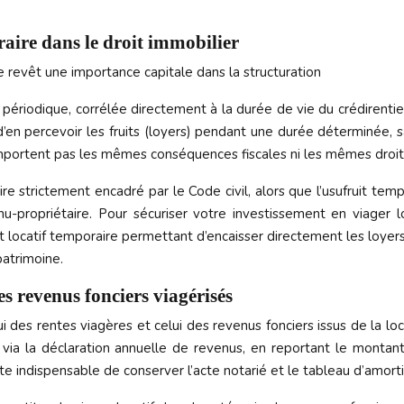
raire dans le droit immobilier
re revêt une importance capitale dans la structuration
périodique, corrélée directement à la durée de vie du crédirentier
 et d’en percevoir les fruits (loyers) pendant une durée déterminée,
mportent pas les mêmes conséquences fiscales ni les mêmes droits 
atoire strictement encadré par le Code civil, alors que l’usufruit
nu-propriétaire. Pour sécuriser votre investissement en viager l
uit locatif temporaire permettant d’encaisser directement les loy
patrimoine.
s revenus fonciers viagérisés
ui des rentes viagères et celui des revenus fonciers issus de la lo
 via la déclaration annuelle de revenus, en reportant le montan
te indispensable de conserver l’acte notarié et le tableau d’amort