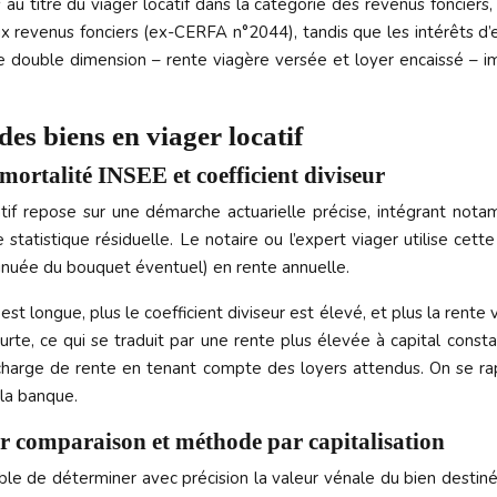
s au titre du viager locatif dans la catégorie des revenus fonciers
é aux revenus fonciers (ex-CERFA n°2044), tandis que les intérêts
e double dimension – rente viagère versée et loyer encaissé – 
des biens en viager locatif
 mortalité INSEE et coefficient diviseur
if repose sur une démarche actuarielle précise, intégrant nota
 statistique résiduelle. Le notaire ou l’expert viager utilise cet
minuée du bouquet éventuel) en rente annuelle.
t longue, plus le coefficient diviseur est élevé, et plus la rente 
e, ce qui se traduit par une rente plus élevée à capital constant
a charge de rente en tenant compte des loyers attendus. On se ra
 la banque.
r comparaison et méthode par capitalisation
ble de déterminer avec précision la valeur vénale du bien destiné